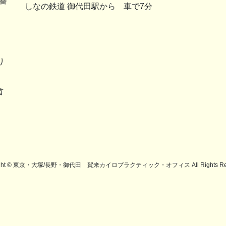
番
しなの鉄道 御代田駅から 車で7分
り
首
。
ight © 東京・大塚/長野・御代田 賀来カイロプラクティック・オフィス All Rights Res