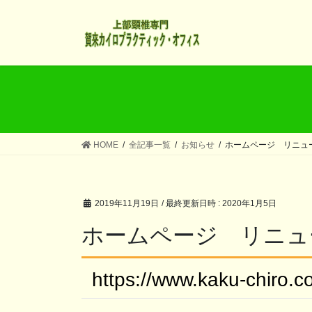
コ
ナ
ン
ビ
テ
ゲ
ン
ー
ツ
シ
へ
ョ
ス
ン
キ
に
ッ
移
HOME
全記事一覧
お知らせ
ホームページ リニュ
プ
動
2019年11月19日
/ 最終更新日時 :
2020年1月5日
ホームページ リニュ
https://www.kaku-ch