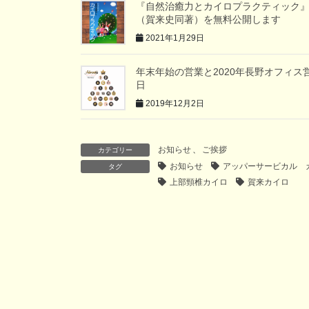
『自然治癒力とカイロプラクティック
（賀来史同著）を無料公開します
2021年1月29日
年末年始の営業と2020年長野オフィス
日
2019年12月2日
お知らせ
、
ご挨拶
カテゴリー
お知らせ
アッパーサービカル 
タグ
上部頸椎カイロ
賀来カイロ