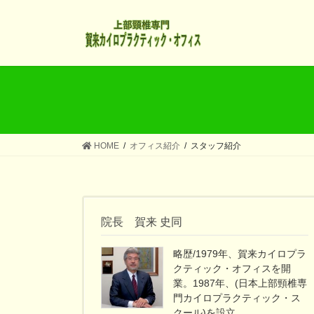
コ
ナ
ン
ビ
テ
ゲ
ン
ー
ツ
シ
へ
ョ
ス
ン
キ
に
ッ
移
HOME
オフィス紹介
スタッフ紹介
プ
動
院長 賀来 史同
略歴/1979年、賀来カイロプラ
クティック・オフィスを開
業。1987年、(日本上部頸椎専
門カイロプラクティック・ス
クール)を設立。