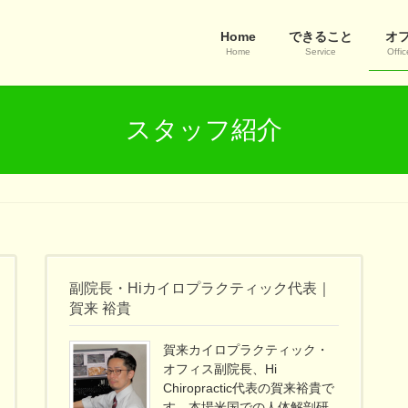
Home
できること
オ
Home
Service
Offic
スタッフ紹介
副院長・Hiカイロプラクティック代表｜
賀来 裕貴
賀来カイロプラクティック・
オフィス副院長、Hi
Chiropractic代表の賀来裕貴で
す。本場米国での人体解剖研