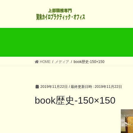
コ
ナ
ン
ビ
テ
ゲ
ン
ー
ツ
シ
へ
ョ
ス
ン
キ
に
ッ
移
HOME
メディア
book歴史-150×150
プ
動
2019年11月22日
/ 最終更新日時 :
2019年11月22日
book歴史-150×150