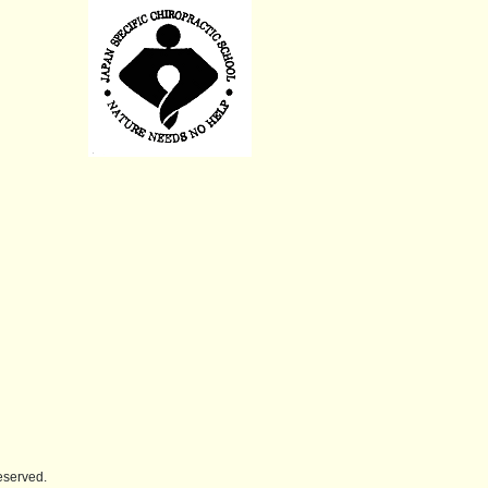
erved.