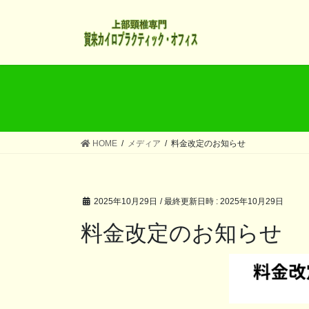
コ
ナ
ン
ビ
テ
ゲ
ン
ー
ツ
シ
へ
ョ
ス
ン
キ
に
ッ
移
HOME
メディア
料金改定のお知らせ
プ
動
2025年10月29日
/ 最終更新日時 :
2025年10月29日
料金改定のお知らせ